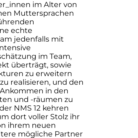
ler_innen im Alter von
enen Muttersprachen
rührenden
ine echte
am jedenfalls mit
intensive
schätzung im Team,
ekt überträgt, sowie
ukturen zu erweitern
u realisieren, und den
s Ankommen in den
äten und -räumen zu
 der NMS 12 kehren
m dort voller Stolz ihr
von ihrem neuen
tere mögliche Partner