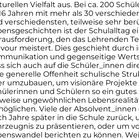
turellen Vielfalt aus. Bei ca. 200 Schü
16 Jahren mit mehr als 30 verschied
 verschiedensten, teilweise sehr be
ensgeschichten ist der Schulalltag e
ausforderung, den das Lehrenden Te
vour meistert. Dies geschieht durch 
mmunikation und gegenseitige Wert
s sich auch auf die Schüler_innen dir
e generelle Offenheit schulische Str
r umzubauen, um visionäre Projekte z
hülerinnen und Schülern so ein gute
lweise ungewöhnlichen Lebensrealit
öglichen. Viele der Absolvent_innen
h Jahre später in die Schule zurück, u
rzeugnis zu präsentieren, oder um 
benswandel berichten zu können. Wei