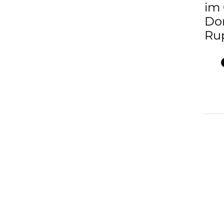
im 
Dom
Rup