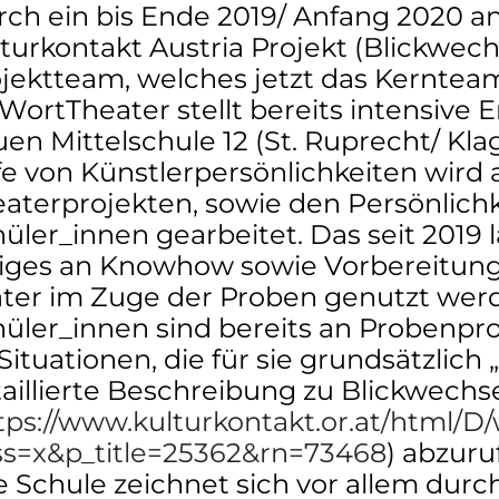
ch ein bis Ende 2019/ Anfang 2020 
turkontakt Austria Projekt (Blickwechs
jektteam, welches jetzt das Kerntea
WortTheater stellt bereits intensive 
en Mittelschule 12 (St. Ruprecht/ Kl
fe von Künstlerpersönlichkeiten wird
aterprojekten, sowie den Persönlich
üler_innen gearbeitet. Das seit 2019 
iges an Knowhow sowie Vorbereitungs
ter im Zuge der Proben genutzt werde
üler_innen sind bereits an Probenpr
Situationen, die für sie grundsätzlich 
aillierte Beschreibung zu Blickwechse
tps://www.kulturkontakt.or.at/html/D
ss=x&p_title=25362&rn=73468
) abzuru
 Schule zeichnet sich vor allem durch