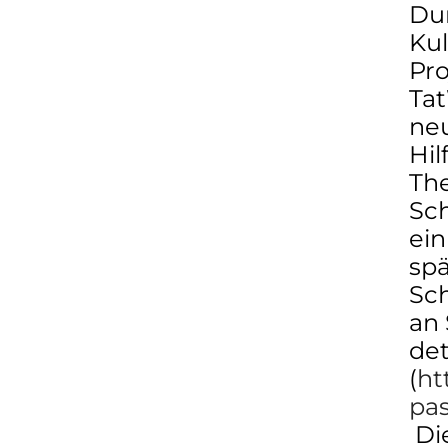
Dur
Kul
Pro
Tat
neu
Hil
The
Sch
ein
spä
Sch
an 
det
(
ht
pa
Die