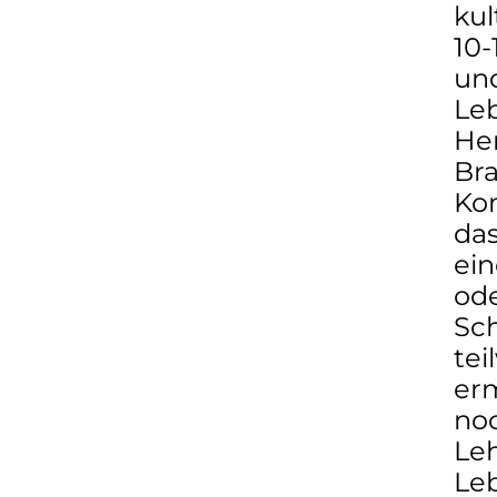
kul
10-
und
Leb
Her
Bra
Ko
das
ein
ode
Sc
tei
erm
noc
Leh
Le