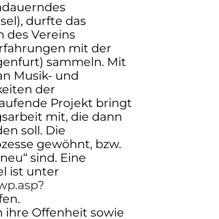
andauerndes
el), durfte das
m des Vereins
Erfahrungen mit der
agenfurt) sammeln. Mit
 an Musik- und
keiten der
laufende Projekt bringt
arbeit mit, die dann
n soll. Die
ozesse gewöhnt, bzw.
„neu“ sind. Eine
l ist unter
/wp.asp?
fen.
 ihre Offenheit sowie