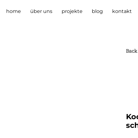
home
über uns
projekte
blog
kontakt
Back 
Ko
sc